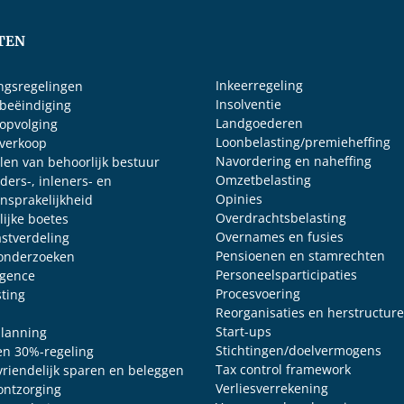
TEN
Inkeerregeling
ingsregelingen
Insolventie
sbeëindiging
Landgoederen
sopvolging
Loonbelasting/premieheffing
sverkoop
Navordering en naheffing
len van behoorlijk bestuur
Omzetbelasting
ders-, inleners- en
Opinies
nsprakelijkheid
Overdrachtsbelasting
lijke boetes
Overnames en fusies
astverdeling
Pensioenen en stamrechten
onderzoeken
Personeelsparticipaties
igence
Procesvoering
sting
Reorganisaties en herstructur
Start-ups
planning
Stichtingen/doelvermogens
en 30%-regeling
Tax control framework
 vriendelijk sparen en beleggen
Verliesverrekening
 ontzorging