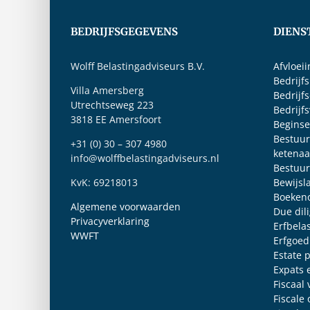
BEDRIJFSGEGEVENS
DIENS
Wolff Belastingadviseurs B.V.
Afvloei
Bedrijf
Villa Amersberg
Bedrijf
Utrechtseweg 223
Bedrijf
3818 EE Amersfoort
Beginse
Bestuur
+31 (0) 30 – 307 4980
ketenaa
info@wolffbelastingadviseurs.nl
Bestuur
KvK: 69218013
Bewijsl
Boeken
Algemene voorwaarden
Due dil
Privacyverklaring
Erfbela
WWFT
Erfgoed
Estate 
Expats 
Fiscaal
Fiscale