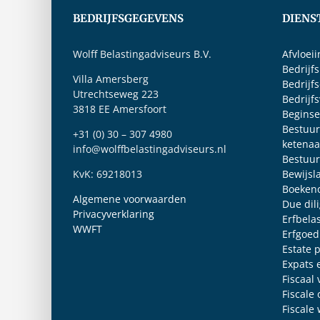
BEDRIJFSGEGEVENS
DIENS
Wolff Belastingadviseurs B.V.
Afvloei
Bedrijf
Villa Amersberg
Bedrijf
Utrechtseweg 223
Bedrijf
3818 EE Amersfoort
Beginse
Bestuur
+31 (0) 30 – 307 4980
ketenaa
info@wolffbelastingadviseurs.nl
Bestuur
KvK: 69218013
Bewijsl
Boeken
Algemene voorwaarden
Due dil
Privacyverklaring
Erfbela
WWFT
Erfgoed
Estate 
Expats 
Fiscaal
Fiscale
Fiscale