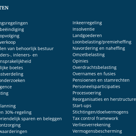
TEN
Inkeerregeling
ingsregelingen
Insolventie
sbeëindiging
Landgoederen
sopvolging
Loonbelasting/premieheffing
sverkoop
Navordering en naheffing
len van behoorlijk bestuur
Omzetbelasting
ders-, inleners- en
Opinies
nsprakelijkheid
Overdrachtsbelasting
lijke boetes
Overnames en fusies
astverdeling
Pensioenen en stamrechten
onderzoeken
Personeelsparticipaties
igence
Procesvoering
sting
Reorganisaties en herstructur
Start-ups
planning
Stichtingen/doelvermogens
en 30%-regeling
Tax control framework
 vriendelijk sparen en beleggen
Verliesverrekening
 ontzorging
Vermogensbescherming
 waarderingen